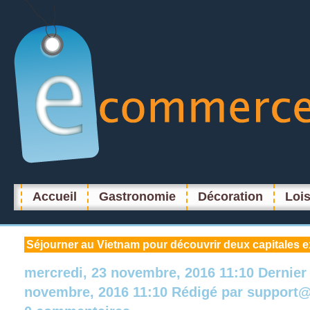
Accueil
Gastronomie
Décoration
Lois
Séjourner
au Vietnam pour découvrir deux capitales e
mercredi, 23 novembre, 2016 11:10
Dernier
novembre, 2016 11:10
Rédigé par
support@