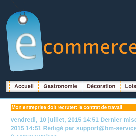
Accueil
Gastronomie
Décoration
Lois
Mon
entreprise doit recruter: le contrat de travail
vendredi, 10 juillet, 2015 14:51
Dernier mis
2015 14:51
Rédigé par
support@bm-servic