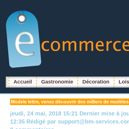
Accueil
Gastronomie
Décoration
Lois
Modele
lettre, venez découvrir des milliers de modèles 
jeudi, 24 mai, 2018 15:21
Dernier mise à jo
12:35
Rédigé par
support@bm-services.co