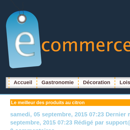
Accueil
Gastronomie
Décoration
Lois
Le
meilleur des produits au citron
samedi, 05 septembre, 2015 07:23
Dernier 
septembre, 2015 07:23
Rédigé par
support