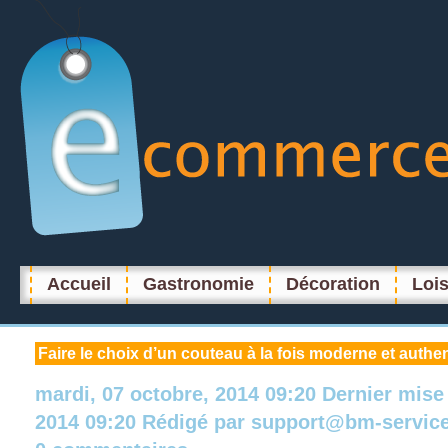
Accueil
Gastronomie
Décoration
Lois
Faire
le choix d’un couteau à la fois moderne et authe
mardi, 07 octobre, 2014 09:20
Dernier mise
2014 09:20
Rédigé par
support@bm-servic