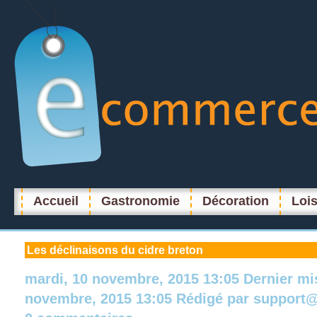
Accueil
Gastronomie
Décoration
Lois
Les
déclinaisons du cidre breton
mardi, 10 novembre, 2015 13:05
Dernier mi
novembre, 2015 13:05
Rédigé par
support@