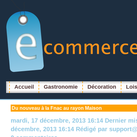
Accueil
Gastronomie
Décoration
Lois
Du
nouveau à la Fnac au rayon Maison
mardi, 17 décembre, 2013 16:14
Dernier mi
décembre, 2013 16:14
Rédigé par
support@