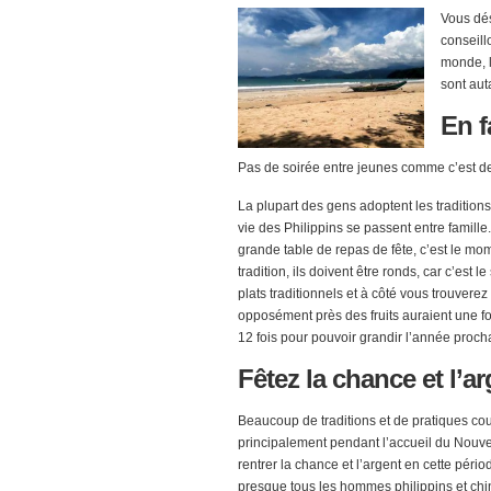
Vous dés
conseill
monde, l
sont aut
En
f
Pas de soirée entre jeunes comme c’est d
La plupart des gens adoptent les tradition
vie des Philippins se passent entre famille.
grande table de repas de fête, c’est le mome
tradition, ils doivent être ronds, car c’e
plats traditionnels et à côté vous trouvere
opposément près des fruits auraient une fonc
12 fois pour pouvoir grandir l’année proch
Fêtez
la chance et l’ar
Beaucoup de traditions et de pratiques cou
principalement pendant l’accueil du Nouvel 
rentrer la chance et l’argent en cette péri
presque tous les hommes philippins et chinoi