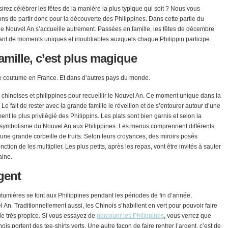
irez célébrer les fêtes de la manière la plus typique qui soit ? Nous vous
ons de partir donc pour la découverte des Philippines. Dans cette partie du
e Nouvel An s’accueille autrement. Passées en famille, les fêtes de décembre
ant de moments uniques et inoubliables auxquels chaque Philippin participe.
amille, c’est plus magique
e coutume en France. Et dans d’autres pays du monde.
s chinoises et philippines pour recueillir le Nouvel An. Ce moment unique dans la
 Le fait de rester avec la grande famille le réveillon et de s’entourer autour d’une
nt le plus privilégié des Philippins. Les plats sont bien garnis et selon la
st le symbolisme du Nouvel An aux Philippines. Les menus comprennent différents
z une grande corbeille de fruits. Selon leurs croyances, des miroirs posés
tion de les multiplier. Les plus petits, après les repas, vont être invités à sauter
aine.
gent
tumières se font aux Philippines pendant les périodes de fin d’année,
An. Traditionnellement aussi, les Chinois s’habillent en vert pour pouvoir faire
ode très propice. Si vous essayez de
parcourir les Philippines
, vous verrez que
s portent des tee-shirts verts. Une autre façon de faire rentrer l’argent, c’est de