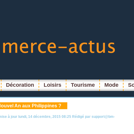
Décoration
Loisirs
Tourisme
Mode
So
 Nouvel An aux Philippines ?
mise à jour
lundi, 14 décembre, 2015 08:25
Rédigé par
support@bm-