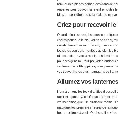
remuer des pièces démontées dans de porte-f
ouvertes pour pouvoir faire entrer toutes l
Mais on peut dire que cela s’ajoute mervei
Criez
pour recevoir le
Quand minuit sonne, il se passe quelque c
esprits pour que le Nouvel An soit béni, to
inévitablement assourdissant, mais ceci co
toutes les couleurs montées au ciel, les br
et des motos, avec la musique à fond dans
pour ces gens là. Pour pouvoir éterniser 
seulement aux Philippines, vous pouvez vou
vos souvenirs les plus marquants de l’ann
Allumez
vos lanternes
Normalement, les feux d’artifice d’accueil 
aux Philippines. C’est là que des milliers d
vraiment magique. On dirait que même Dieu
magique, les premières heures de la nouv
heures et jours à venir. Quel serait le vôtre