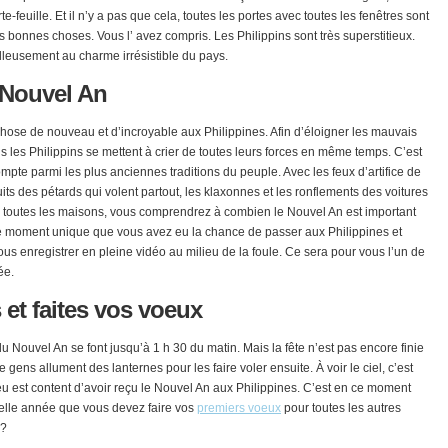
euille. Et il n’y a pas que cela, toutes les portes avec toutes les fenêtres sont
es bonnes choses. Vous l’ avez compris. Les Philippins sont très superstitieux.
lleusement au charme irrésistible du pays.
 Nouvel An
hose de nouveau et d’incroyable aux Philippines. Afin d’éloigner les mauvais
us les Philippins se mettent à crier de toutes leurs forces en même temps. C’est
mpte parmi les plus anciennes traditions du peuple. Avec les feux d’artifice de
uits des pétards qui volent partout, les klaxonnes et les ronflements des voitures
 toutes les maisons, vous comprendrez à combien le Nouvel An est important
ce moment unique que vous avez eu la chance de passer aux Philippines et
s enregistrer en pleine vidéo au milieu de la foule. Ce sera pour vous l’un de
ée.
 et faites vos voeux
du Nouvel An se font jusqu’à 1 h 30 du matin. Mais la fête n’est pas encore finie
e gens allument des lanternes pour les faire voler ensuite. À voir le ciel, c’est
 est content d’avoir reçu le Nouvel An aux Philippines. C’est en ce moment
elle année que vous devez faire vos
premiers voeux
pour toutes les autres
 ?