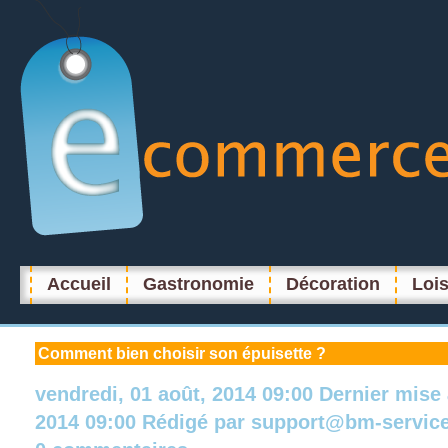
Accueil
Gastronomie
Décoration
Lois
Comment
bien choisir son épuisette ?
vendredi, 01 août, 2014 09:00
Dernier mise
2014 09:00
Rédigé par
support@bm-servic