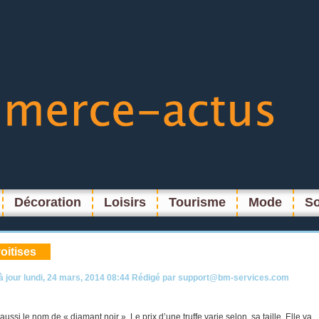
Décoration
Loisirs
Tourisme
Mode
So
voitises
à jour
lundi, 24 mars, 2014 08:44
Rédigé par
support@bm-services.com
aussi le nom de « diamant noir ». Le prix d’une truffe varie selon sa taille. Elle va