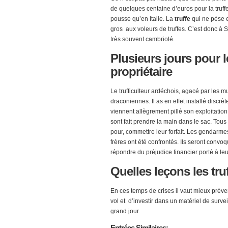
de quelques centaine d’euros pour la truff
pousse qu’en Italie. La
truffe
qui ne pèse e
gros aux voleurs de truffes. C’est donc à S
très souvent cambriolé.
Plusieurs
jours pour le
propriétaire
Le trufficulteur ardéchois, agacé par les m
draconiennes. Il as en effet installé discr
viennent allègrement pillé son exploitatio
sont fait prendre la main dans le sac. Tou
pour, commettre leur forfait. Les gendarme
frères ont été confrontés. Ils seront convo
répondre du préjudice financier porté à leu
Quelles
leçons les truf
En ces temps de crises il vaut mieux préven
vol et d’investir dans un matériel de surv
grand jour.
Entrées
Similaires: