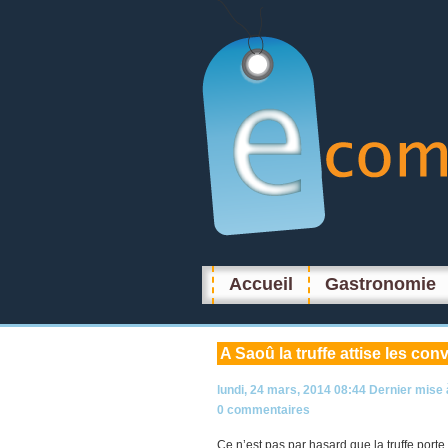
Accueil
Gastronomie
A
Saoû la truffe attise les con
lundi, 24 mars, 2014 08:44
Dernier mise 
0 commentaires
Ce n’est pas par hasard que la truffe porte 