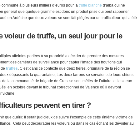
e commune à plusieurs milliers d’euros pour la
truffe blanche
d’alba qui ne
n général que quelque gramme est donc un produit prisé qui peut rapporter
aoû en Ardèche que deux voleurs se sont fait piégés par un trufficulteur qui a été
 voleur de truffe, un seul jour pour le
ultiples atteintes portées à sa propriété a décider de prendre des mesures
ètement des caméras de surveillance pour capter l’image des troufions qui
n de
truffes
. C’est dans ce contexte que deux frères, originaire de la région se
s deux dépassants la quarantaine, Les deux larrons se servaient de leurs chiens
s de la communauté de brigade de Crest se sont mêlés de l’affaire et les deux
qués en octobre devant le tribunal correctionnel de Valence où il devront
r victime.
ficulteurs peuvent en tirer ?
ir que guérir. Il serait judicieux de suivre l’exemple de cette énième victime de
eillance. Cela peut décourager les voleurs ou dans le cas échant les dévoiler au