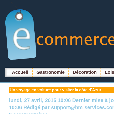
Accueil
Gastronomie
Décoration
Lois
Un
voyage en voiture pour visiter la côte d’Azur
lundi, 27 avril, 2015 10:06
Dernier mise à j
10:06
Rédigé par
support@bm-services.co