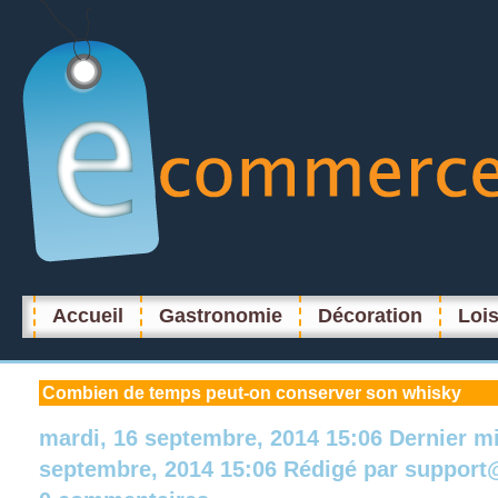
Accueil
Gastronomie
Décoration
Lois
Combien
de temps peut-on conserver son whisky
mardi, 16 septembre, 2014 15:06
Dernier m
septembre, 2014 15:06
Rédigé par
support