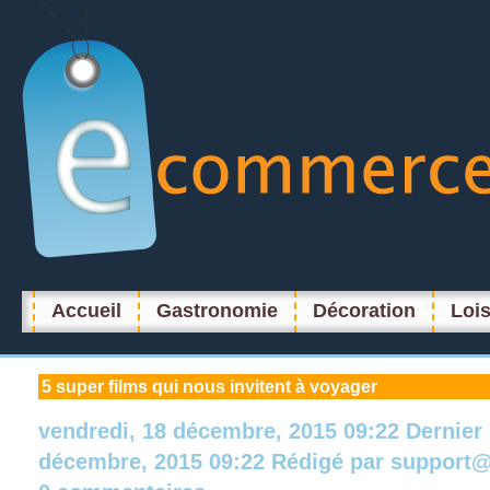
Accueil
Gastronomie
Décoration
Lois
5
super films qui nous invitent à voyager
vendredi, 18 décembre, 2015 09:22
Dernier
décembre, 2015 09:22
Rédigé par
support@