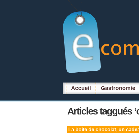
Accueil
Gastronomie
Articles
taggués ‘
La
boite de chocolat, un cade