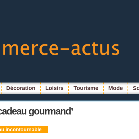
Décoration
Loisirs
Tourisme
Mode
So
cadeau gourmand’
au incontournable