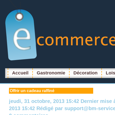
Accueil
Gastronomie
Décoration
Lois
Offrir
un cadeau raffiné
jeudi, 31 octobre, 2013 15:42
Dernier mise 
2013 15:42
Rédigé par
support@bm-servic