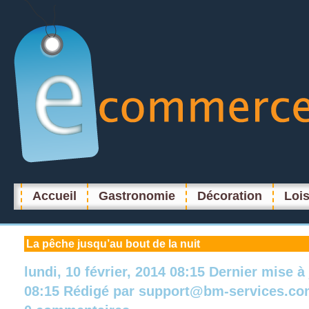
Accueil
Gastronomie
Décoration
Lois
La
pêche jusqu’au bout de la nuit
lundi, 10 février, 2014 08:15
Dernier mise à
08:15
Rédigé par
support@bm-services.co