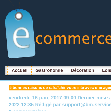
Accueil
Gastronomie
Décoration
Lois
5
bonnes raisons de rafraîchir votre site avec une ag
vendredi, 16 juin, 2017 09:00
Dernier mise 
2022 12:35
Rédigé par
support@bm-servic